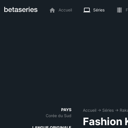
Accueil
Séries
F
PAYS
Accueil
→
Séries
→
Raku
Corée du Sud
Fashion 
LANGUE ORIGINALE