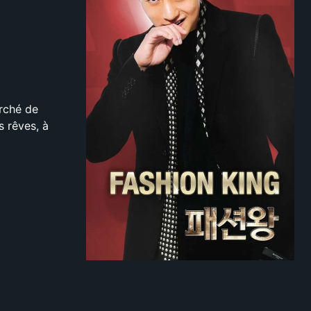
arché de
s rêves, à