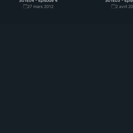
S01E04
-
Episode 4
S01E05
-
Epis
27 mars 2012
2 avril 2