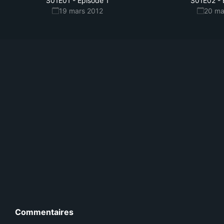
S01E01
-
Episode 1
S01E02
-
19 mars 2012
20 ma
Commentaires