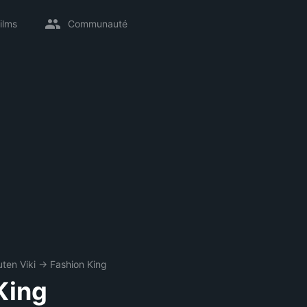
ilms
Communauté
ten Viki
→
Fashion King
King