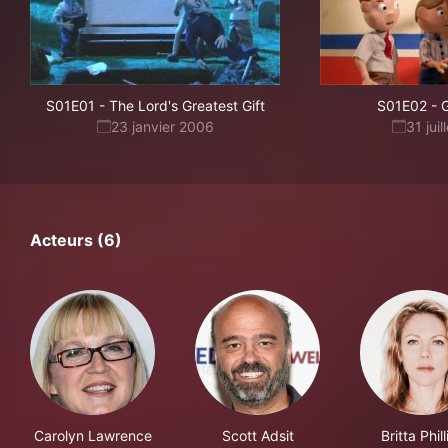
S01E01
-
The Lord's Greatest Gift
S01E02
-
23 janvier 2006
31 jui
Acteurs (6)
Carolyn Lawrence
Scott Adsit
Britta Phill