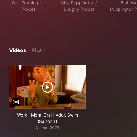
Orel Puppington
Clay Puppington /
Blobert
(voice)
Doughy (voice)
Puppington (
Vidéos
Plus
Work | Moral Orel | Adult Swim
(Saison 1)
31 mai 2025