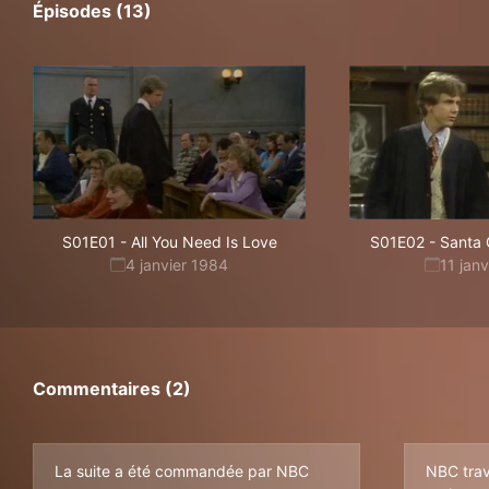
Épisodes (13)
S01E01
-
All You Need Is Love
S01E02
-
Santa
4 janvier 1984
11 jan
Commentaires (2)
La suite a été commandée par NBC
NBC trava