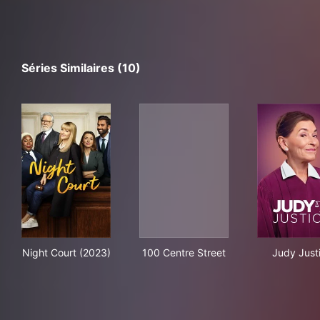
Séries Similaires (10)
Night Court (2023)
100 Centre Street
Jud
Night Court (2023)
100 Centre Street
Judy Just