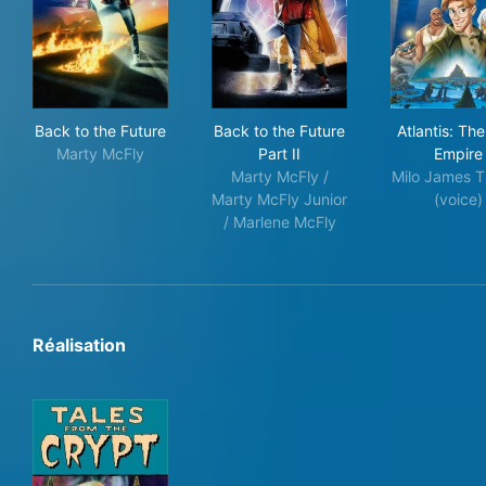
Back to the Future
Back to the Future Part II
Atla
Back to the Future
Back to the Future
Atlantis: The
Marty McFly
Part II
Empire
Marty McFly /
Milo James T
Marty McFly Junior
(voice)
/ Marlene McFly
Réalisation