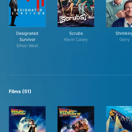
Designated Survivor
Scrubs
Shr
Designated
Scrubs
Shrinkin
Survivor
Kevin Casey
Gerry
Ethan West
Films (51)