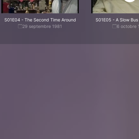
S01E04
-
The Second Time Around
S01E05
-
A Slow Bus
29 septembre 1981
6 octobre 