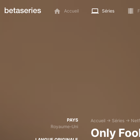
Accueil
Séries
F
PAYS
Accueil
→
Séries
→
Netf
Royaume-Uni
Only Foo
LANGUE ORIGINALE