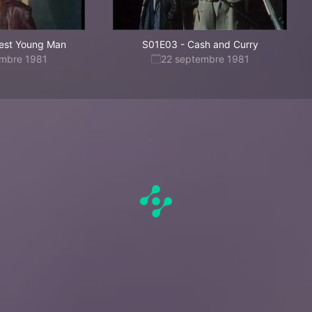
est Young Man
S01E03
-
Cash and Curry
embre 1981
22 septembre 1981