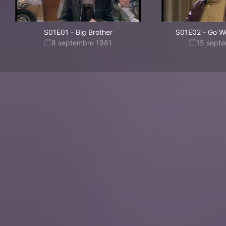
S01E01
-
Big Brother
S01E02
-
Go W
8 septembre 1981
15 sept