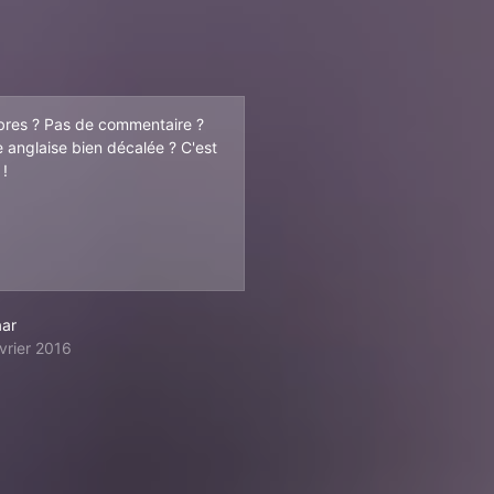
res ? Pas de commentaire ?
e anglaise bien décalée ? C'est
 !
aar
vrier 2016