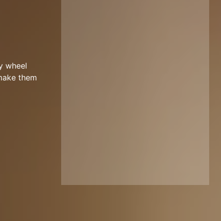
y wheel
 make them