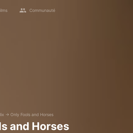
ilms
Communauté
lix
→
Only Fools and Horses
ls and Horses