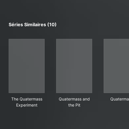
Séries Similaires (10)
The Quatermass Experiment
Quatermass and the Pit
Qua
The Quatermass
Quatermass and
Quaterma
Experiment
the Pit