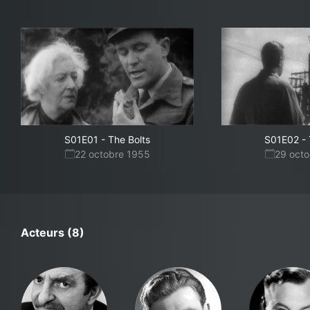
S01E01
-
The Bolts
S01E02
-
22 octobre 1955
29 oct
Acteurs (8)