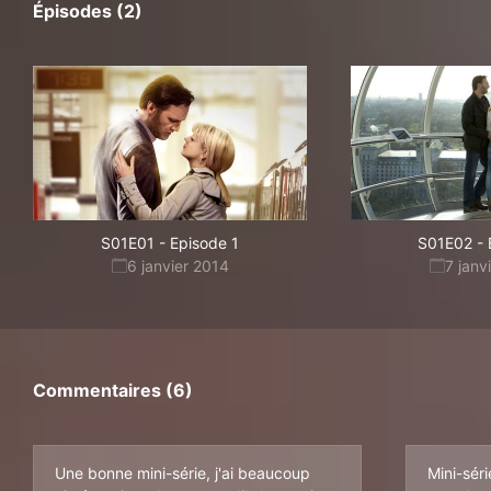
Épisodes (2)
S01E01
-
Episode 1
S01E02
-
6 janvier 2014
7 janv
Commentaires (6)
Une bonne mini-série, j'ai beaucoup
Mini-sér