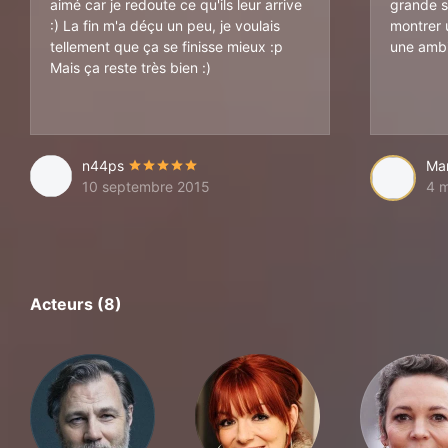
aimé car je redoute ce qu'ils leur arrive
grande s
:) La fin m'a déçu un peu, je voulais
montrer 
tellement que ça se finisse mieux :p
une ambi
Mais ça reste très bien :)
n44ps
Ma
10 septembre 2015
4 m
Acteurs (8)