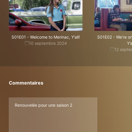
S01E01
-
Welcome to Merinac, Y’all!
S01E02
-
We’re o
10 septembre 2024
Y’a
12 sept
Commentaires
Renouvelée pour une saison 2