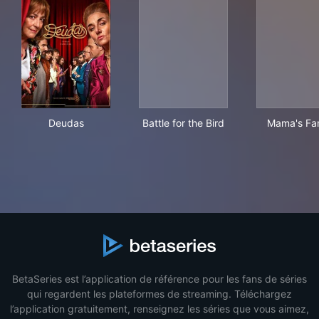
Deudas
Battle for the Bird
Mam
Deudas
Battle for the Bird
Mama's Fa
BetaSeries est l’application de référence pour les fans de séries
qui regardent les plateformes de streaming. Téléchargez
l’application gratuitement, renseignez les séries que vous aimez,