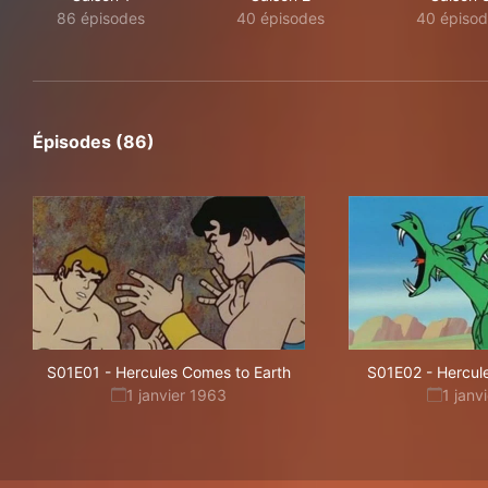
86 épisodes
40 épisodes
40 épiso
Épisodes (86)
S01E01
-
Hercules Comes to Earth
S01E02
-
Hercul
1 janvier 1963
1 janv