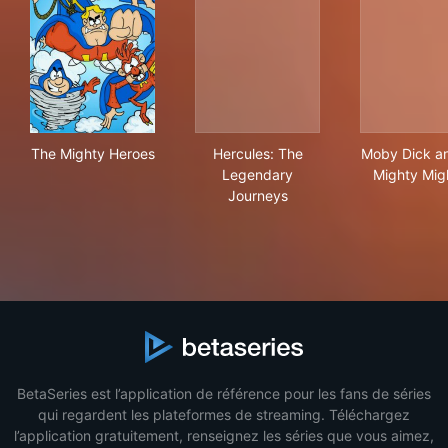
The Mighty Heroes
Hercules: The Legendary Jo
Mob
The Mighty Heroes
Hercules: The
Moby Dick a
Legendary
Mighty Mig
Journeys
BetaSeries est l’application de référence pour les fans de séries
qui regardent les plateformes de streaming. Téléchargez
l’application gratuitement, renseignez les séries que vous aimez,