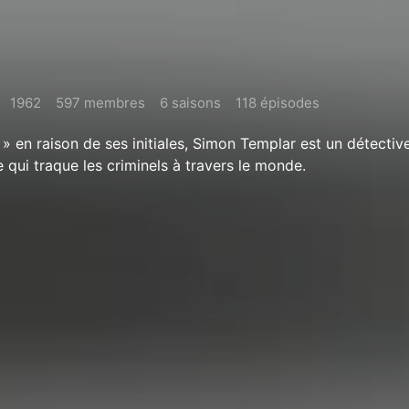
1962
597 membres
6 saisons
118 épisodes
» en raison de ses initiales, Simon Templar est un détecti
e qui traque les criminels à travers le monde.