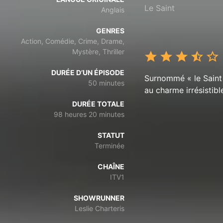
Le Saint
Anglais
GENRES
Action, Comédie, Crime, Drame,
Mystère, Thriller
DURÉE D’UN ÉPISODE
Surnommé « le Saint 
50 minutes
au charme irrésistibl
DURÉE TOTALE
98 heures 20 minutes
STATUT
Terminée
CHAÎNE
ITV1
SHOWRUNNER
Leslie Charteris