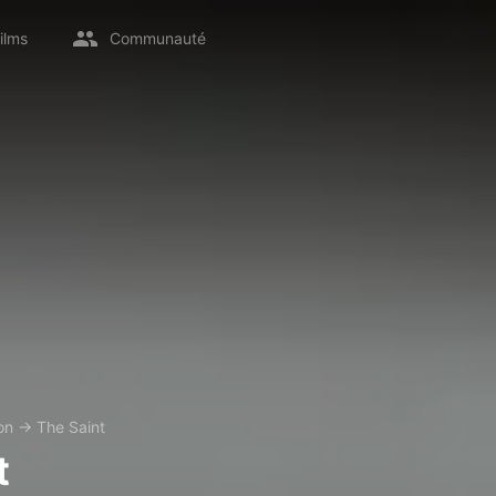
ilms
Communauté
on
→
The Saint
t