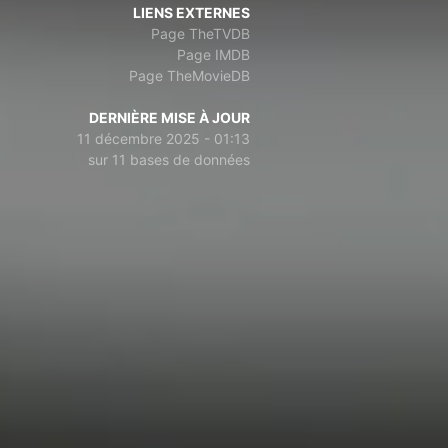
LIENS EXTERNES
Page TheTVDB
Page IMDB
Page TheMovieDB
DERNIÈRE MISE À JOUR
11 décembre 2025 - 01:13
sur 11 bases de données