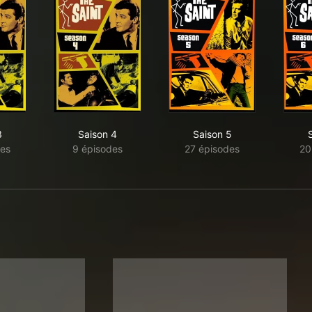
3
Saison 4
Saison 5
es
9 épisodes
27 épisodes
20