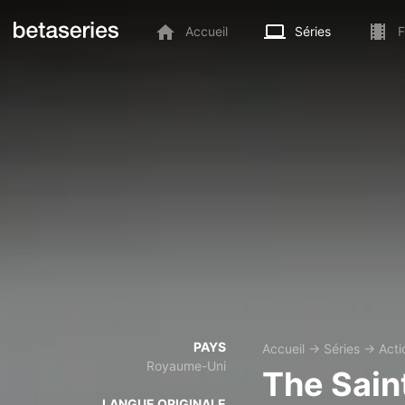
Accueil
Séries
F
PAYS
Accueil
→
Séries
→
Acti
Royaume-Uni
The Sain
LANGUE ORIGINALE