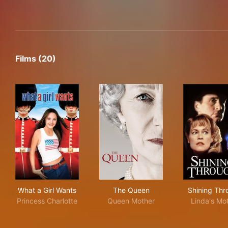
Films (20)
What a Girl Wants
The Queen
Shi
What a Girl Wants
The Queen
Shining Thr
Princess Charlotte
Queen Mother
Linda's Mo