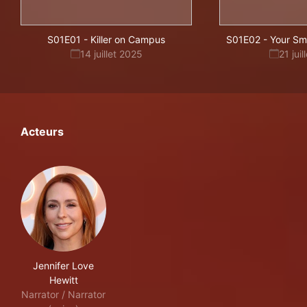
S01E01
-
Killer on Campus
S01E02
-
Your Smi
14 juillet 2025
21 jui
Acteurs
Jennifer Love
Hewitt
Narrator / Narrator