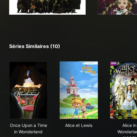
Séries Similaires (10)
Once Upon a Time in Wonderland
Alice et Lewis
Ali
Once Upon a Time
Alice et Lewis
Alice in
in Wonderland
Wonderla