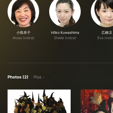
小島幸子
Hōko Kuwashima
広橋涼
Arusu (voice)
Sheila (voice)
Eva (voic
Photos (2)
Plus