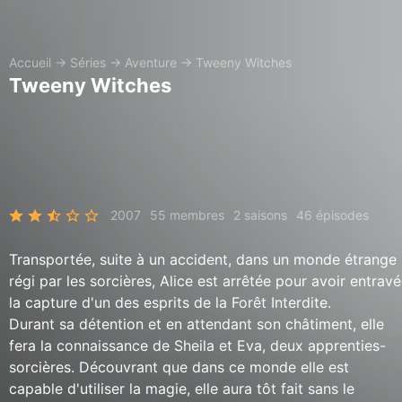
Accueil
→
Séries
→
Aventure
→
Tweeny Witches
Tweeny Witches
2007
55 membres
2 saisons
46 épisodes
Transportée, suite à un accident, dans un monde étrange
régi par les sorcières, Alice est arrêtée pour avoir entravé
la capture d'un des esprits de la Forêt Interdite.
Durant sa détention et en attendant son châtiment, elle
fera la connaissance de Sheila et Eva, deux apprenties-
sorcières. Découvrant que dans ce monde elle est
capable d'utiliser la magie, elle aura tôt fait sans le