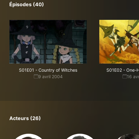
Épisodes (40)
S01E01
-
Country of Witches
S01E02
-
One-H
9 avril 2004
16 av
Acteurs (26)