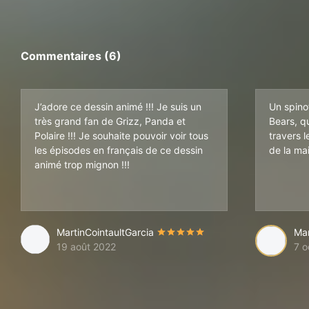
Commentaires (6)
J’adore ce dessin animé !!! Je suis un
Un spin
très grand fan de Grizz, Panda et
Bears, q
Polaire !!! Je souhaite pouvoir voir tous
travers 
les épisodes en français de ce dessin
de la mai
animé trop mignon !!!
MartinCointaultGarcia
Ma
19 août 2022
7 o