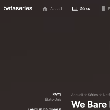
Accueil
Séries
F
PAYS
Accueil
→
Séries
→
Netf
États-Unis
We Bare 
LANGUE ORIGINALE