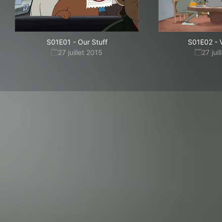
S01E01
-
Our Stuff
S01E02
-
27 juillet 2015
27 jui