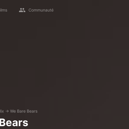
ilms
Communauté
lix
→
We Bare Bears
Bears