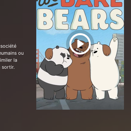
 société
 humains ou
imiler la
sortir.