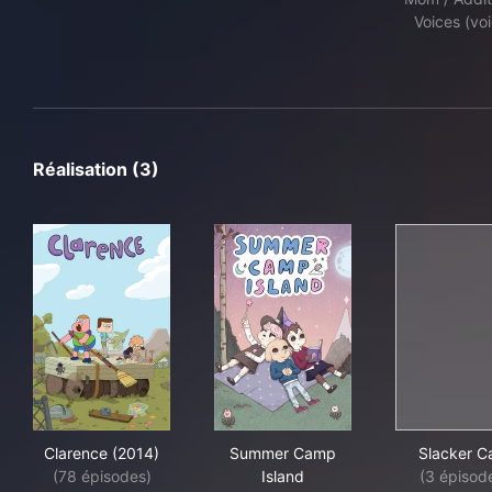
Voices (vo
Réalisation (3)
Clarence (2014)
Summer Camp Island
Sla
Clarence (2014)
Summer Camp
Slacker C
(78 épisodes)
Island
(3 épisod