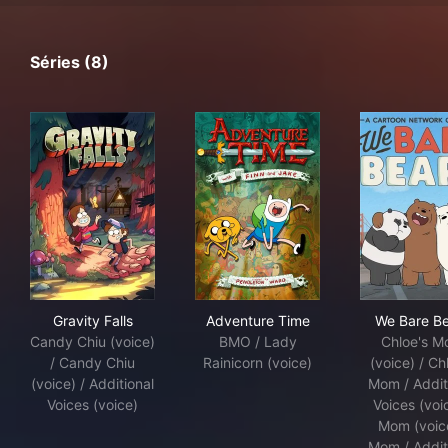
Séries (8)
Gravity Falls
Adventure Time
We 
Gravity Falls
Adventure Time
We Bare B
Candy Chiu (voice)
BMO / Lady
Chloe's 
/ Candy Chiu
Rainicorn (voice)
(voice) / Ch
(voice) / Additional
Mom / Addit
Voices (voice)
Voices (voic
Mom (voice
Mom / Addit