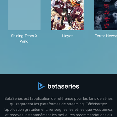
Shining Tears X Wind
11eyes
Ter
Shining Tears X
11eyes
Terror News
Wind
BetaSeries est l’application de référence pour les fans de séries
qui regardent les plateformes de streaming. Téléchargez
l’application gratuitement, renseignez les séries que vous aimez,
et recevez instantanément les meilleures recommandations du