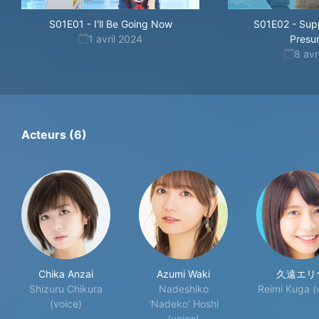
S01E01
-
I'll Be Going Now
S01E02
-
Sup
1 avril 2024
Presu
8 avr
Acteurs (6)
Chika Anzai
Azumi Waki
久遠エリ
Shizuru Chikura
Nadeshiko
Reimi Kuga (
(voice)
'Nadeko' Hoshi
(voice)