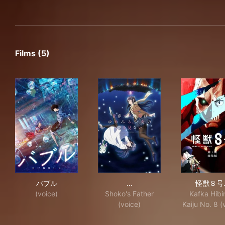
Films (5)
バブル
青春ブタ野郎はゆめみる少女
怪
バブル
…
怪獣８号
(voice)
Shoko's Father
Kafka Hibi
(voice)
Kaiju No. 8 (