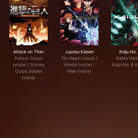
Attack on Titan
Jujutsu Kaisen
Kaij
Attack on Titan
Jujutsu Kaisen
Kaiju No.
Panzer Corps
Fly Head (voice) /
Kafka Hibi
(voice) / Survey
Honda (voice) /
Kaiju No. 8 (
Corps Soldier
Man (voice)
(voice)