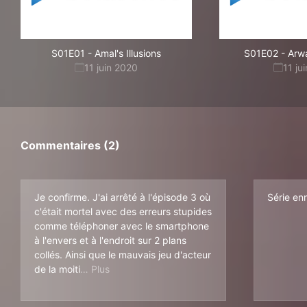
S01E01
-
Amal's Illusions
S01E02
-
Arw
11 juin 2020
11 ju
Commentaires (2)
Je confirme. J'ai arrêté à l'épisode 3 où
Série en
c'était mortel avec des erreurs stupides
comme téléphoner avec le smartphone
à l'envers et à l'endroit sur 2 plans
collés. Ainsi que le mauvais jeu d'acteur
é d'entre eux/elles. Le scénario est ennuyeux
de la moiti