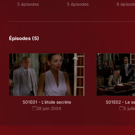
5 épisodes
5 épisodes
6 épisod
Épisodes (5)
S01E01
-
L'étoile secrète
S01E02
-
Le s
28 juin 2004
5 juil