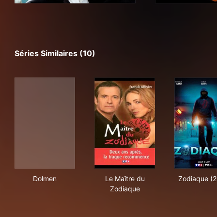
Séries Similaires (10)
Dolmen
Le Maître du Zodiaque
Zod
Dolmen
Le Maître du
Zodiaque (
Zodiaque