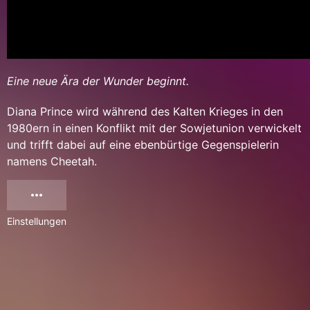
Eine neue Ära der Wunder beginnt.
Diana Prince wird während des Kalten Krieges in den
1980ern in einen Konflikt mit der Sowjetunion verwickelt
und trifft dabei auf eine ebenbürtige Gegenspielerin
namens Cheetah.
Einstellungen