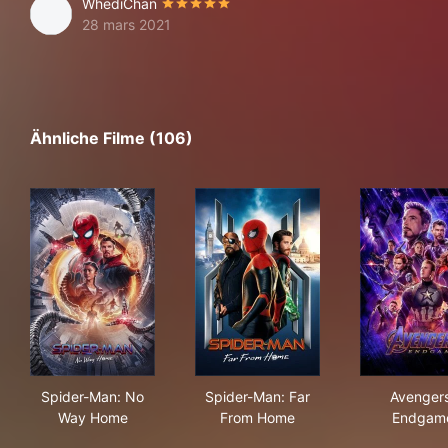
WhediChan
28 mars 2021
Ähnliche Filme (106)
Spider-Man: No Way Home
Spider-Man: Far From Home
Ave
Spider-Man: No
Spider-Man: Far
Avengers
Way Home
From Home
Endgam