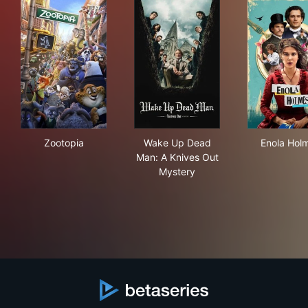
Zootopia
Wake Up Dead Man: A Knives
Eno
Zootopia
Wake Up Dead
Enola Hol
Man: A Knives Out
Mystery