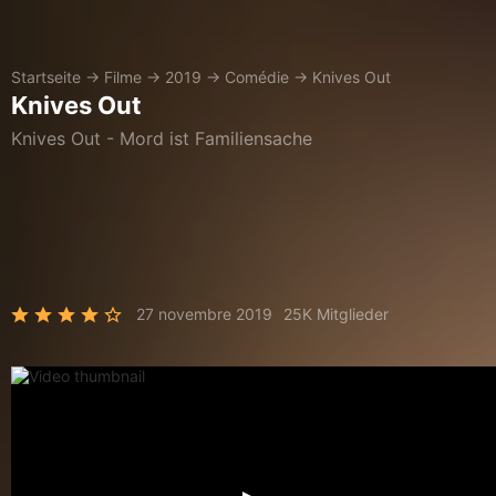
Startseite
→
Filme
→
2019
→
Comédie
→
Knives Out
Knives Out
Knives Out - Mord ist Familiensache
27 novembre 2019
25K Mitglieder