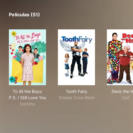
Películas (51)
To All the Boys: P.S. I Still Love You
Tooth Fairy
Dec
To All the Boys:
Tooth Fairy
Deck the H
P.S. I Still Love You
Shelter Cove Mom
Gail
Dorothy