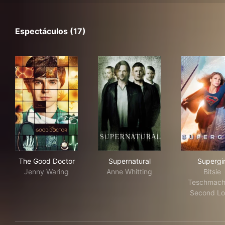
Espectáculos (17)
The Good Doctor
Supernatural
Supe
The Good Doctor
Supernatural
Supergir
Jenny Waring
Anne Whitting
Bitsie
Teschmach
Second Lo