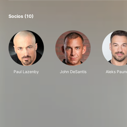
Socios (10)
Paul Lazenby
John DeSantis
Aleks Paun