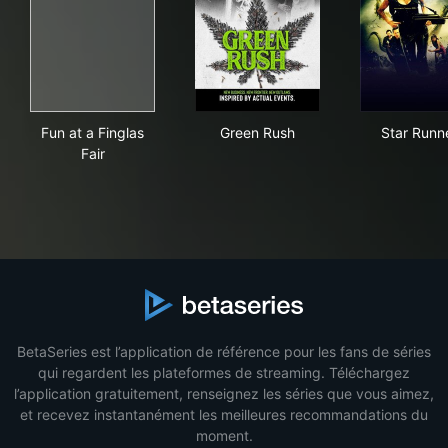
Fun at a Finglas Fair
Green Rush
Sta
Fun at a Finglas
Green Rush
Star Runn
Fair
BetaSeries est l’application de référence pour les fans de séries
qui regardent les plateformes de streaming. Téléchargez
l’application gratuitement, renseignez les séries que vous aimez,
et recevez instantanément les meilleures recommandations du
moment.