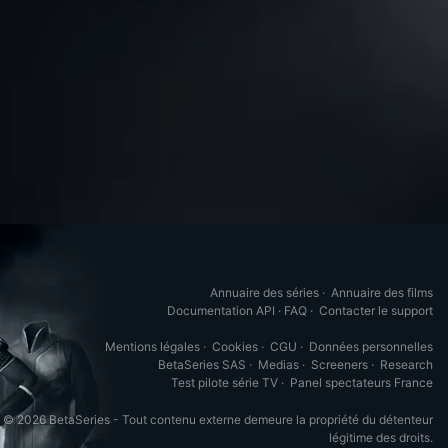
Annuaire des séries
·
Annuaire des films
Documentation API
·
FAQ
·
Contacter le support
Mentions légales
·
Cookies
·
CGU
·
Données personnelles
BetaSeries SAS
·
Medias
·
Screeners
·
Research
Test pilote série TV
·
Panel spectateurs France
© 2026 BetaSeries - Tout contenu externe demeure la propriété du détenteur
légitime des droits.