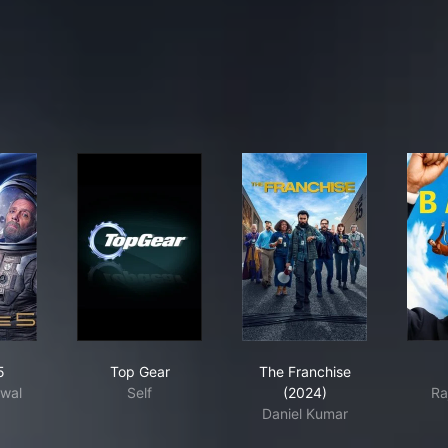
nue 5
Top Gear
The Franchise (2024)
5
Top Gear
The Franchise
twal
Self
(2024)
Ra
Daniel Kumar