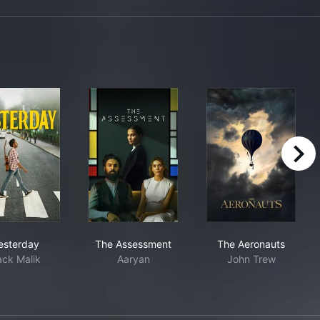
right
Yesterday
The Assessment
The Aeronauts
esterday
The Assessment
The Aeronauts
ack Malik
Aaryan
John Trew