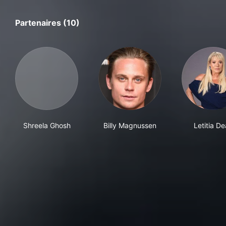
Partenaires (10)
Shreela Ghosh
Billy Magnussen
Letitia D