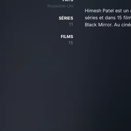
Royaume-Uni
Himesh Patel est un 
séries et dans 15 fil
SÉRIES
11
Black Mirror. Au cin
FILMS
15