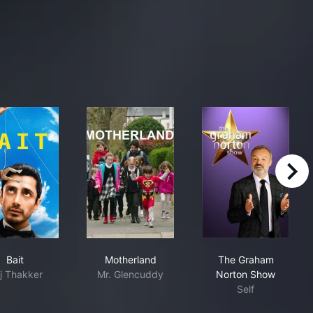
right
Bait
Motherland
The Graham N
Bait
Motherland
The Graham
j Thakker
Mr. Glencuddy
Norton Show
Self