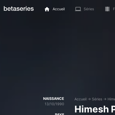
Accueil
Séries
F
NAISSANCE
Accueil
→
Séries
→
Hime
13/10/1990
Himesh P
PAYS