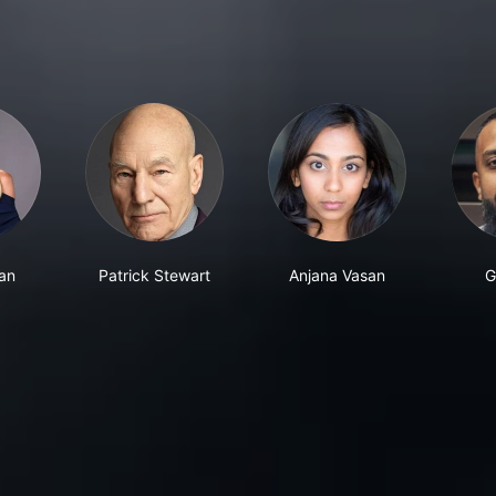
ean
Patrick Stewart
Anjana Vasan
G