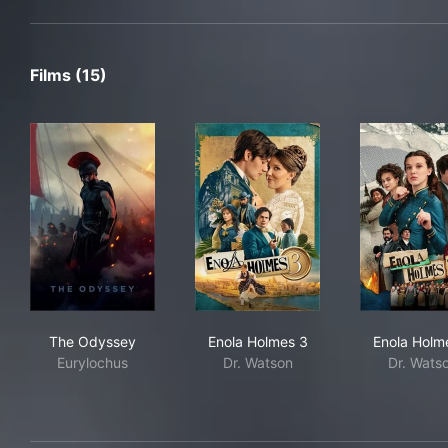
Films (15)
The Odyssey
Enola Holmes 3
Eno
The Odyssey
Enola Holmes 3
Enola Holm
Eurylochus
Dr. Watson
Dr. Wats