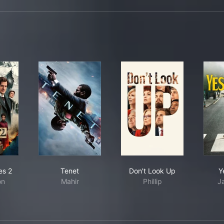
la Holmes 2
Tenet
Don't Look Up
es 2
Tenet
Don't Look Up
Y
on
Mahir
Phillip
J