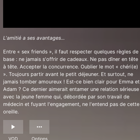
L'amitié a ses avantages...
Entre « sex friends », il faut respecter quelques règles de
base : ne jamais s'offrir de cadeaux. Ne pas dîner en tête
à tête. Accepter la concurrence. Oublier le mot « chéri(e)
». Toujours partir avant le petit déjeuner. Et surtout, ne
jamais tomber amoureux ! Est-ce bien clair pour Emma et
Adam ? Ce dernier aimerait entamer une relation sérieuse
avec la jeune femme qui, débordée par son travail de
médecin et fuyant l'engagement, ne l'entend pas de cette
oreille.
VOD
Options