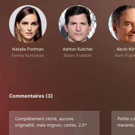
Natalie Portman
Ashton Kutcher
Kevin Kli
Emma Kurtzman
Adam Franklin
Alvin Frank
Commentaires (3)
Complètement cliché, aucune
Petite c
originalité, mais mignon, certes. 2.5*
marante.