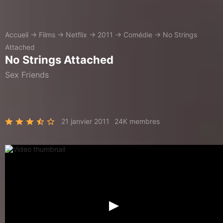
Accueil
→
Films
→
Netflix
→
2011
→
Comédie
→
No Strings
Attached
No Strings Attached
Sex Friends
21 janvier 2011
24K membres