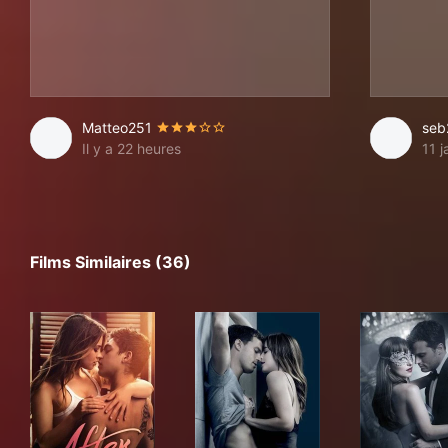
Matteo251
seb
Il y a 22 heures
11 
Films Similaires (36)