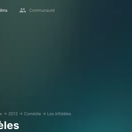
ilms
Communauté
ix
→
2012
→
Comédie
→
Les infidèles
èles