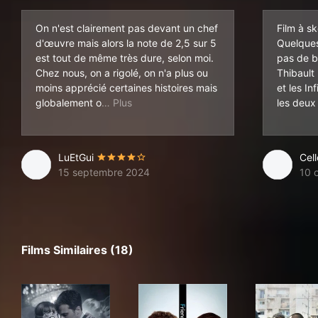
On n'est clairement pas devant un chef
Film à s
d'œuvre mais alors la note de 2,5 sur 5
Quelques
est tout de même très dure, selon moi.
pas de bo
Chez nous, on a rigolé, on n'a plus ou
Thibault
moins apprécié certaines histoires mais
et les In
n ne s'est pas ennuyé et on a bien ri. L
globalement o
les deux
LuEtGui
Cel
15 septembre 2024
10 
Films Similaires (18)