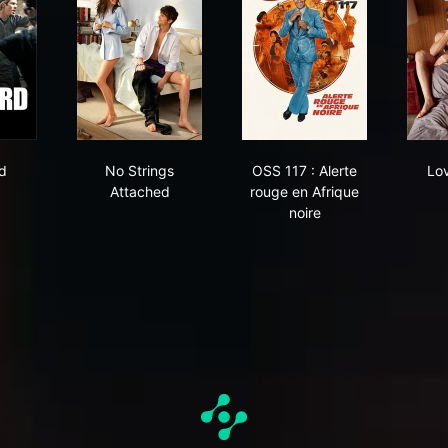
 Nord
No Strings Attached
OSS 117 : Alerte rouge
d
No Strings
OSS 117 : Alerte
Lov
Attached
rouge en Afrique
noire