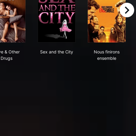
right
 en Afrique noire
Love & Other Drugs
Sex and the City
Nous finirons 
e & Other
Sex and the City
Nous finirons
Drugs
ensemble