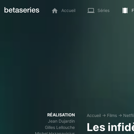
Accueil
Séries
F
RÉALISATION
Accueil
→
Films
→
Netfl
Jean Dujardin
Les infid
Gilles Lellouche
Michel Hazanavicius