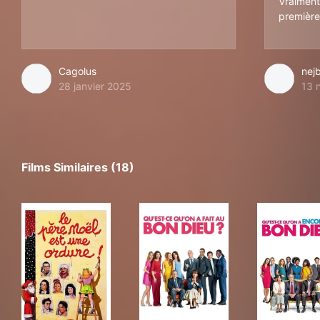
Vraiment,
première 
Cagolus
nej
28 janvier 2025
13 
Films Similaires (18)