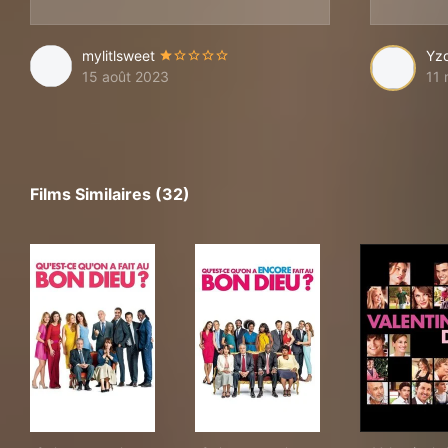
mylitlsweet
Yz
15 août 2023
11 
Films Similaires (32)
Qu'est-ce qu'on a fait au Bon Dieu ?
Qu'est-ce qu'on a encore fait
Vale