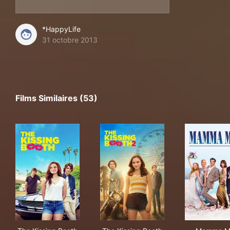
*HappyLife
31 octobre 2013
Films Similaires (53)
The Kissing Booth
The Kissing Booth 2
Mam