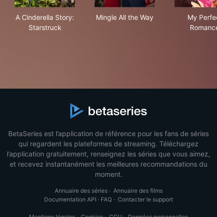
A Cinderella Story: Starstruck
Mingle All the Way
My 
A Cinderella Story:
Mingle All the Way
My Perfe
Starstruck
Romanc
BetaSeries est l’application de référence pour les fans de séries
qui regardent les plateformes de streaming. Téléchargez
l’application gratuitement, renseignez les séries que vous aimez,
et recevez instantanément les meilleures recommandations du
moment.
Annuaire des séries
·
Annuaire des films
Documentation API
·
FAQ
·
Contacter le support
Mentions légales
·
Cookies
·
CGU
·
Données personnelles