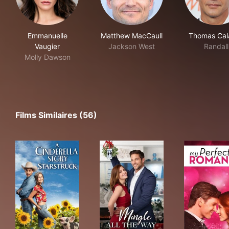
Emmanuelle
Matthew MacCaull
Thomas Cal
Vaugier
Jackson West
Randall
Molly Dawson
Films Similaires (56)