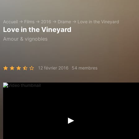
Accueil
→
Films
→
2016
→
Drame
→
Love in the Vineyard
Love in the Vineyard
Amour & vignobles
12 février 2016
54 membres