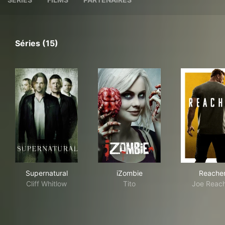
Séries (15)
Supernatural
iZombie
Rea
Supernatural
iZombie
Reache
Cliff Whitlow
Tito
Joe Reac