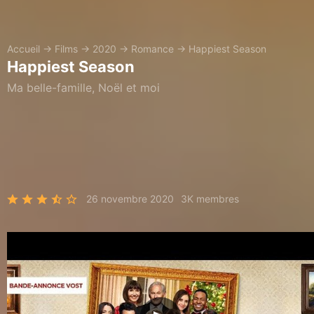
Accueil
→
Films
→
2020
→
Romance
→
Happiest Season
Happiest Season
Ma belle-famille, Noël et moi
26 novembre 2020
3K membres