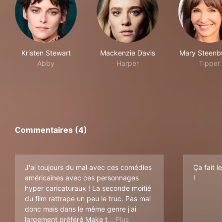
Kristen Stewart
Mackenzie Davis
Mary Steenb
Abby
Harper
Tipper
Commentaires (4)
J'ai toujours du mal avec ces comédies
Ça fait l
américaines avec ces personnages
!
hyper caricaturaux ! La seconde moitié
du film rattrape un peu le truc. Pas mal
donc mais dans le même genre j'ai
he yuletide gay
largement préféré Make t