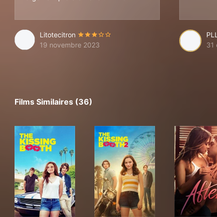
Litotecitron
PL
19 novembre 2023
31 
Films Similaires (36)