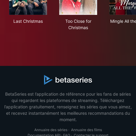
Last Christmas
Too Close for Christmas
Ming
Last Christmas
Too Close for
Mingle All t
Christmas
BetaSeries est l’application de référence pour les fans de séries
qui regardent les plateformes de streaming. Téléchargez
l’application gratuitement, renseignez les séries que vous aimez,
et recevez instantanément les meilleures recommandations du
moment.
Annuaire des séries
·
Annuaire des films
Documentation API
·
FAQ
·
Contacter le support