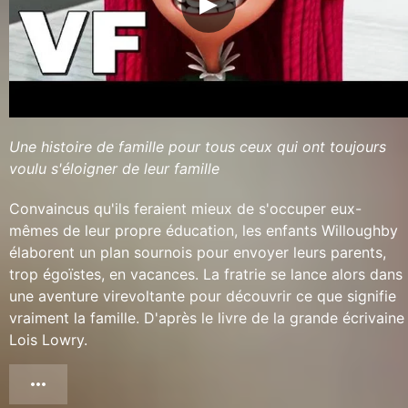
Une histoire de famille pour tous ceux qui ont toujours
voulu s'éloigner de leur famille
Convaincus qu'ils feraient mieux de s'occuper eux-
mêmes de leur propre éducation, les enfants Willoughby
élaborent un plan sournois pour envoyer leurs parents,
trop égoïstes, en vacances. La fratrie se lance alors dans
une aventure virevoltante pour découvrir ce que signifie
vraiment la famille. D'après le livre de la grande écrivaine
Lois Lowry.