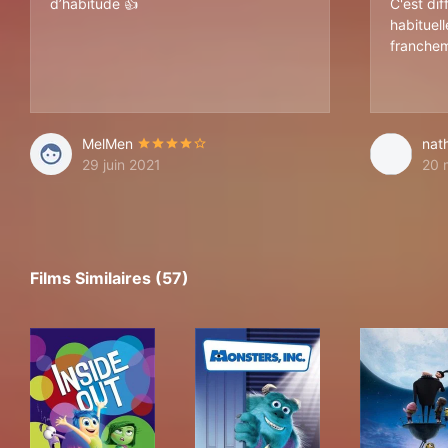
d’habitude 👍
C'est dif
habituel
franchem
MelMen
nat
29 juin 2021
20 
Films Similaires (57)