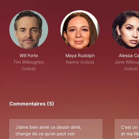
Will Forte
Maya Rudolph
Alessia C
Tim Willoughby
Nanny (voice)
Jane Willou
(voice)
(voice)
Commentaires (5)
J’aime bien aimé ce dessin aimé,
C'est un
change de ce qu’on peut voir
et ma fi