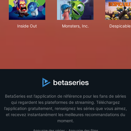
Inside Out
Monsters, Inc.
Des
Inside Out
Monsters, Inc.
Despicabl
BetaSeries est l’application de référence pour les fans de séries
qui regardent les plateformes de streaming. Téléchargez
l’application gratuitement, renseignez les séries que vous aimez,
et recevez instantanément les meilleures recommandations du
moment.
Annuaire des séries
·
Annuaire des films