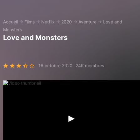
Accueil
→
Films
→
Netflix
→
2020
→
Aventure
→
Love and
Monsters
Love and Monsters
16 octobre 2020
24K membres