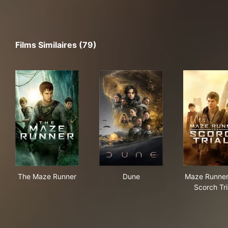
Films Similaires (79)
The Maze Runner
Dune
Maz
The Maze Runner
Dune
Maze Runner
Scorch Tri