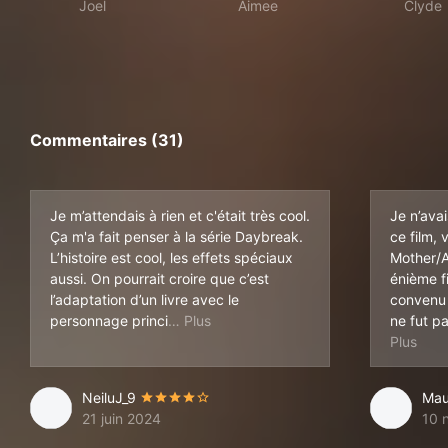
Joel
Aimee
Clyde
Commentaires (31)
Je m’attendais à rien et c'était très cool.
Je n’ava
Ça m'a fait penser à la série Daybreak.
ce film,
L’histoire est cool, les effets spéciaux
Mother/A
aussi. On pourrait croire que c’est
énième f
l’adaptation d’un livre avec le
convenu 
pal qui écrit son guide, mais en fait 
personnage princi
ne fut p
xcell
NeiluJ_9
Mau
21 juin 2024
10 