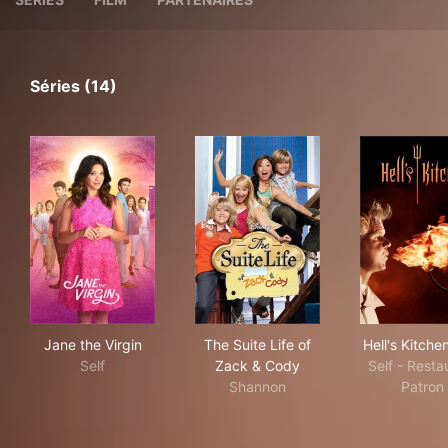
Séries (14)
Jane the Virgin
The Suite Life of Zack & Cod
Hell
Jane the Virgin
The Suite Life of
Hell's Kitche
Self
Zack & Cody
Self - Resta
Shannon
Patron