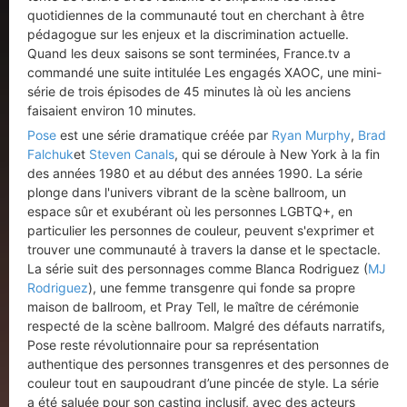
quotidiennes de la communauté tout en cherchant à être
pédagogue sur les enjeux et la discrimination actuelle.
Quand les deux saisons se sont terminées, France.tv a
commandé une suite intitulée Les engagés XAOC, une mini-
série de trois épisodes de 45 minutes là où les anciens
faisaient environ 10 minutes.
Pose
est une série dramatique créée par
Ryan Murphy
,
Brad
Falchuk
et
Steven Canals
, qui se déroule à New York à la fin
des années 1980 et au début des années 1990. La série
plonge dans l'univers vibrant de la scène ballroom, un
espace sûr et exubérant où les personnes LGBTQ+, en
particulier les personnes de couleur, peuvent s'exprimer et
trouver une communauté à travers la danse et le spectacle.
La série suit des personnages comme Blanca Rodriguez (
MJ
Rodriguez
), une femme transgenre qui fonde sa propre
maison de ballroom, et Pray Tell, le maître de cérémonie
respecté de la scène ballroom. Malgré des défauts narratifs,
Pose reste révolutionnaire pour sa représentation
authentique des personnes transgenres et des personnes de
couleur tout en saupoudrant d’une pincée de style. La série
a été saluée pour son casting inclusif, avec des acteurs