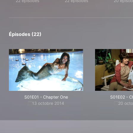
22 épisodes
22 épisodes
20 épisod
Épisodes (22)
S01E01
-
Chapter One
S01E02
-
C
13 octobre 2014
20 oct