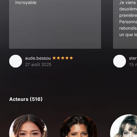
Incroyable
Je viens 
deuxième
première 
Personna
rebondis
un que l
aude.bessou
ste
27 août 2025
15 
Acteurs (516)