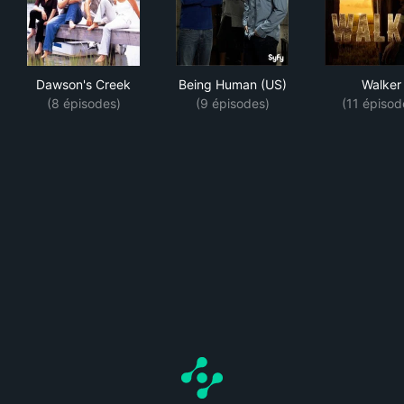
Dawson's Creek
Being Human (US)
Wal
Dawson's Creek
Being Human (US)
Walker
(8 épisodes)
(9 épisodes)
(11 épisod