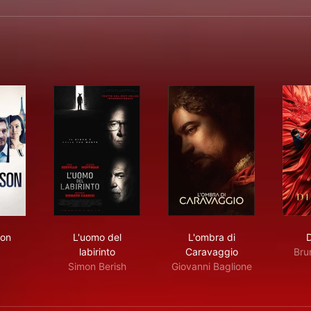
rd Person
L'uomo del labirinto
L'ombra di Caravaggi
son
L'uomo del
L'ombra di
labirinto
Caravaggio
Brun
Simon Berish
Giovanni Baglione