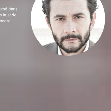
ourné dans
 la série
ancora