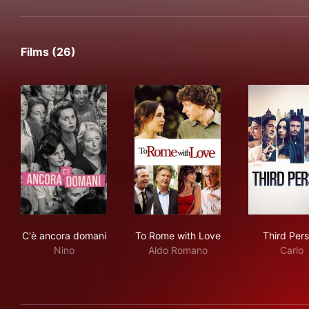
Films (26)
C'è ancora domani
To Rome with Love
Thi
C'è ancora domani
To Rome with Love
Third Per
Nino
Aldo Romano
Carlo