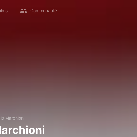
ilms
Communauté
cio Marchioni
Marchioni