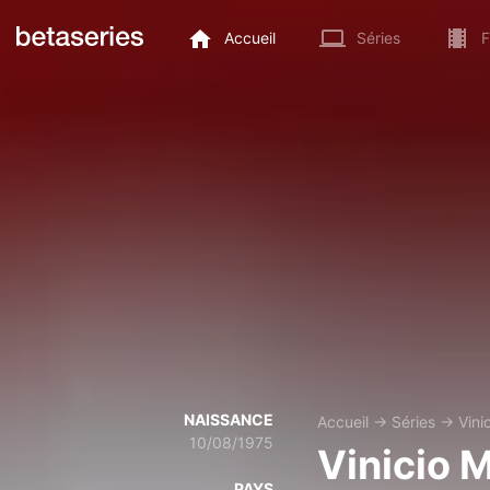
Accueil
Séries
F
NAISSANCE
Accueil
→
Séries
→
Vini
10/08/1975
Vinicio 
PAYS