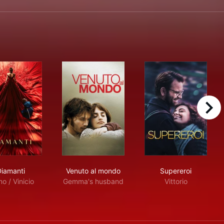
right
o
Diamanti
Venuto al mondo
Supereroi
Diamanti
Venuto al mondo
Supereroi
o / Vinicio
Gemma's husband
Vittorio