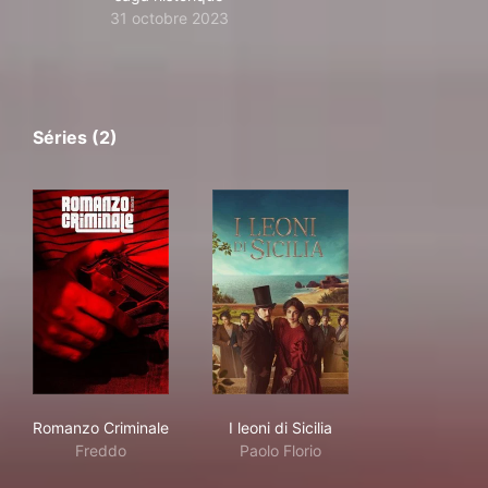
31 octobre 2023
Séries (2)
Romanzo Criminale
I leoni di Sicilia
Romanzo Criminale
I leoni di Sicilia
Freddo
Paolo Florio