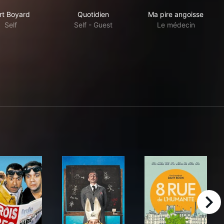
Fort Boyard
Quotidien
Ma pire angois
rt Boyard
Quotidien
Ma pire angoisse
Self
Self - Guest
Le médecin
right