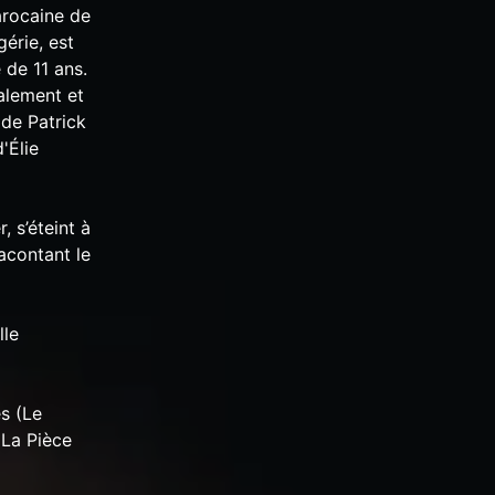
arocaine de
érie, est
 de 11 ans.
galement et
 de Patrick
'Élie
 s’éteint à
racontant le
lle
s (Le
(La Pièce