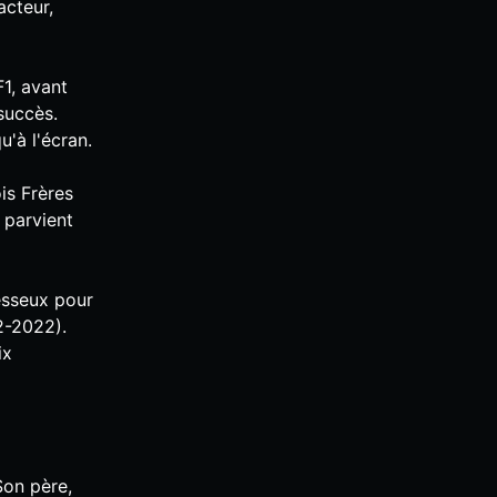
acteur,
F1, avant
succès.
u'à l'écran.
is Frères
y parvient
esseux pour
2-2022).
ix
Son père,