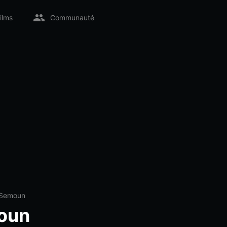
ilms
Communauté
 Semoun
oun