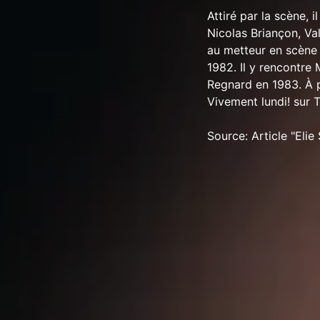
Attiré par la scène, i
Nicolas Briançon, Va
au metteur en scène 
1982. Il y rencontre
Regnard en 1983. À pa
Vivement lundi! sur TF
Source: Article "Eli