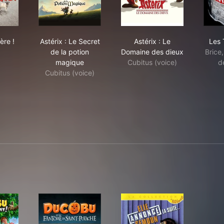
lly sa Mère !
Astérix : Le Secret de la potion magique
Astérix : Le Domaine 
ère !
Astérix : Le Secret
Astérix : Le
Les 
de la potion
Domaine des dieux
Brice,
magique
Cubitus (voice)
d
Cubitus (voice)