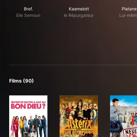
Bref.
Kaamelott
Pla
Bref.
Kaamelott
Platane
Elie Semoun
le Répurgateur
Lui-mêm
Films (90)