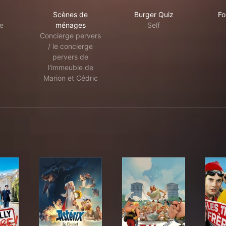
tane
Scènes de ménages
Burger Quiz
Scènes de
Burger Quiz
Fo
e
ménages
Self
Concierge pervers
/ le concierge
pervers de
l'immeuble de
Marion et Cédric