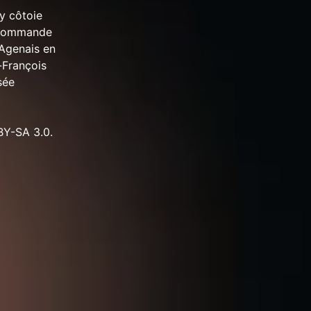
 y côtoie
recommande
 Agenais en
-François
sée
BY-SA 3.0.