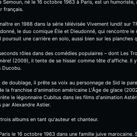
e Semoun, né le 16 octobre 1963 à Paris, est un humoriste, 
r français.
nnaître en 1988 dans la série télévisée Vivement lundi! sur T
donné, le duo comique Élie et Dieudonné, qui rencontre le 
l poursuit une carrière en solo, aussi bien sur les planches q
econds rôles dans des comédies populaires – dont Les Tro
mère! (2009), il tente de se hisser comme tête d'affiche. Il 
ms Ducobu.
de doublage, il prête sa voix au personnage de Sid le par
 de la franchise d'animation américaine L'Âge de glace (200
prète le légionnaire Cubitus dans les films d'animation Astér
s par Alexandre Astier.
ti trois albums en tant qu'auteur et chanteur.
Paris le 16 octobre 1963 dans une famille juive marocaine. 