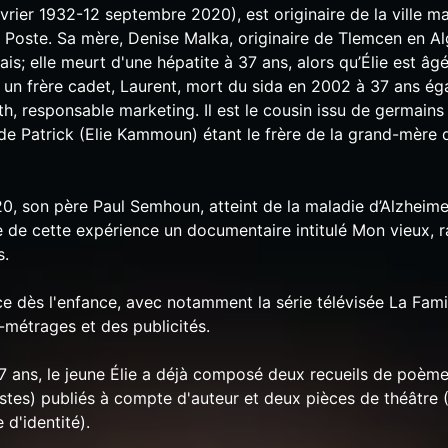
rier 1932-12 septembre 2020), est originaire de la ville m
a Poste. Sa mère, Denise Malka, originaire de Tlemcen en Alg
is; elle meurt d'une hépatite à 37 ans, alors qu’Élie est âgé
l a un frère cadet, Laurent, mort du sida en 2002 à 37 ans é
h, responsable marketing. Il est le cousin issu de germains
 de Patrick (Elie Kammoun) étant le frère de la grand-mère d
, son père Paul Semhoun, atteint de la maladie d’Alzheimer,
ire de cette expérience un documentaire intitulé Mon vieux, 
s.
 dès l'enfance, avec notamment la série télévisée La Fami
métrages et des publicités.
17 ans, le jeune Élie a déjà composé deux recueils de poème
istes) publiés à compte d'auteur et deux pièces de théâtre 
d'identité).