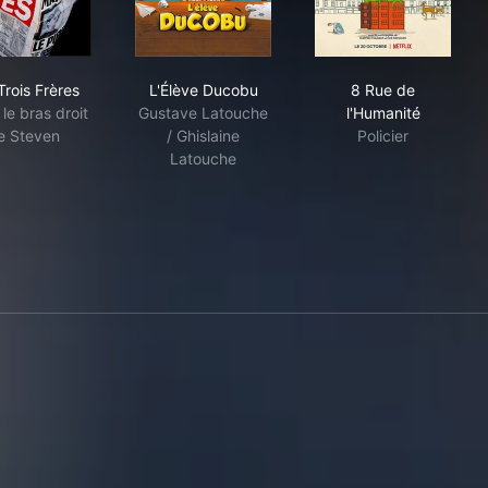
des dieux
Les Trois Frères
L'Élève Ducobu
8 Rue de l'Hum
Trois Frères
L'Élève Ducobu
8 Rue de
 le bras droit
Gustave Latouche
l'Humanité
e Steven
/ Ghislaine
Policier
Latouche