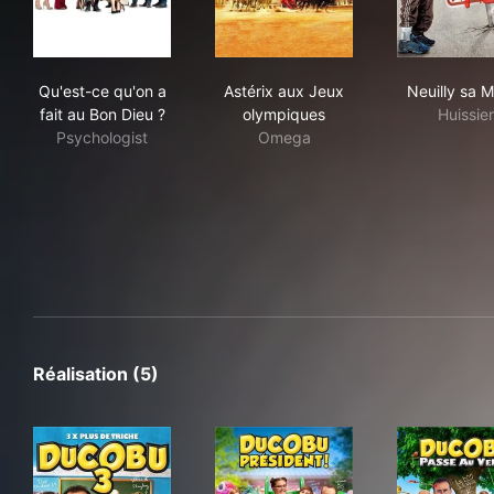
Qu'est-ce qu'on a fait au Bon Dieu ?
Astérix aux Jeux olympiques
Neui
Qu'est-ce qu'on a
Astérix aux Jeux
Neuilly sa M
fait au Bon Dieu ?
olympiques
Huissier
Psychologist
Omega
Réalisation (5)