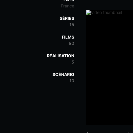
France
SÉRIES
15
FILMS
90
RÉALISATION
5
SCÉNARIO
10