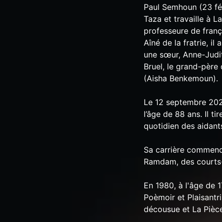
Paul Semhoun (23 fév
Taza et travaille à L
professeure de frança
Aîné de la fratrie, i
une sœur, Anne-Judit
Bruel, le grand-père
(Aisha Benkemoun).
Le 12 septembre 2020
l’âge de 88 ans. Il t
quotidien des aidant
Sa carrière commence
Ramdam, des courts-
En 1980, à l'âge de 
Poèmoir et Plaisantr
décousue et La Pièce 