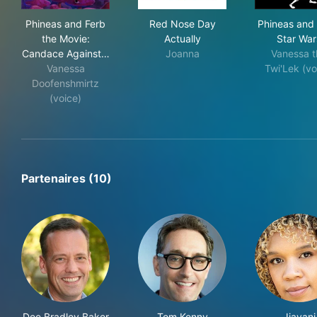
Phineas and Ferb the Movie: Candace Against the Uni
Red Nose Day Actually
Phi
Phineas and Ferb
Red Nose Day
Phineas and 
the Movie:
Actually
Star War
Candace Against…
Joanna
Vanessa t
Vanessa
Twi'Lek (vo
Doofenshmirtz
(voice)
Partenaires (10)
Dee Bradley Baker
Tom Kenny
Jiavani