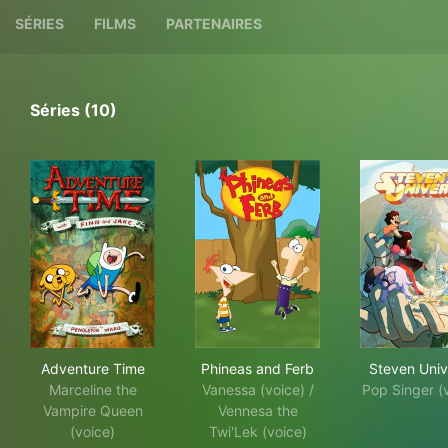
SÉRIES
FILMS
PARTENAIRES
Séries (10)
Adventure Time
Phineas and Ferb
Ste
Adventure Time
Phineas and Ferb
Steven Univ
Marceline the
Vanessa (voice) /
Pop Singer (
Vampire Queen
Vennesa the
(voice)
Twi'Lek (voice)