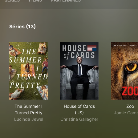
Séries (13)
The Summer I Turned Pretty
House of Cards (US)
Zoo
The Summer I
House of Cards
Zoo
Turned Pretty
(US)
Jamie Camp
Lucinda Jewel
Christina Gallagher