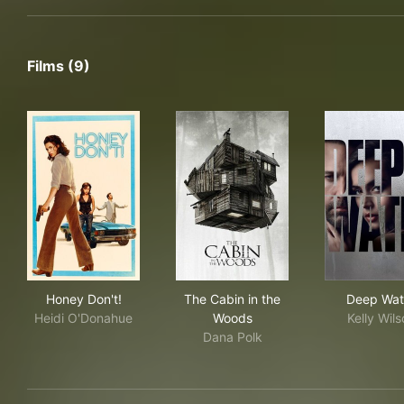
Films (9)
Honey Don't!
The Cabin in the Woods
Dee
Honey Don't!
The Cabin in the
Deep Wat
Heidi O'Donahue
Woods
Kelly Wils
Dana Polk