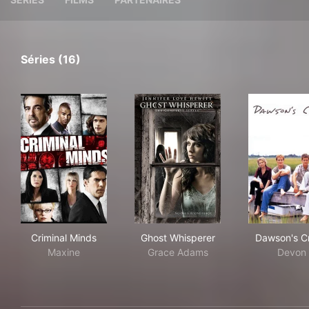
Séries (16)
Criminal Minds
Ghost Whisperer
Daw
Criminal Minds
Ghost Whisperer
Dawson's C
Maxine
Grace Adams
Devon