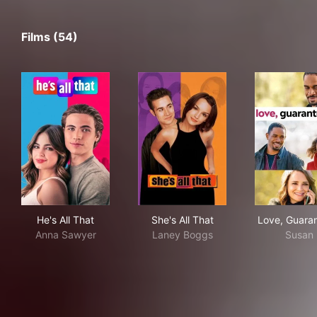
Films (54)
He's All That
She's All That
Lov
He's All That
She's All That
Love, Guara
Anna Sawyer
Laney Boggs
Susan