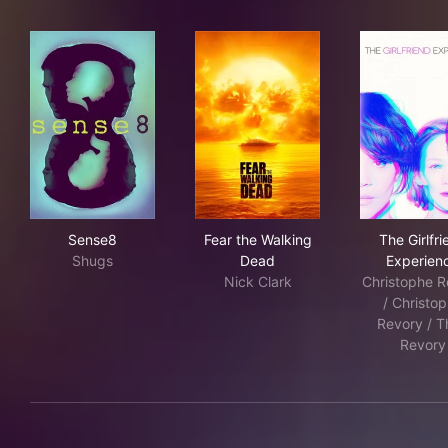
Sense8
Fear the Walking Dead
The 
Sense8
Fear the Walking
The Girlfri
Shugs
Dead
Experien
Nick Clark
Christophe R
/ Christo
Revory / T
Revory