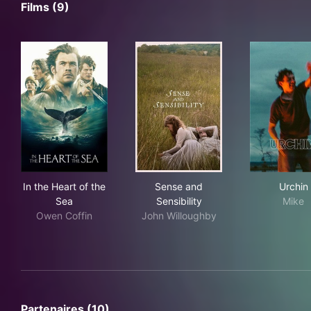
Films (9)
In the Heart of the Sea
Sense and Sensibility
Urc
In the Heart of the
Sense and
Urchin
Sea
Sensibility
Mike
Owen Coffin
John Willoughby
Partenaires (10)