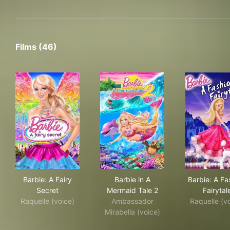
Films (46)
Barbie: A Fairy Secret
Barbie in A Mermaid Tale 2
Barb
Barbie: A Fairy
Barbie in A
Barbie: A Fa
Secret
Mermaid Tale 2
Fairytal
Raquelle (voice)
Ambassador
Raquelle (v
Mirabella (voice)