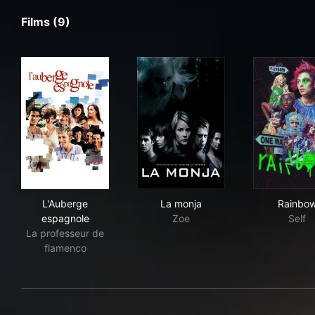
Films (9)
L'Auberge espagnole
La monja
Rai
L'Auberge
La monja
Rainbo
espagnole
Zoe
Self
La professeur de
flamenco