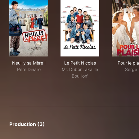
Neuilly sa Mère !
Le Petit Nicolas
Pour
Neuilly sa Mère !
Le Petit Nicolas
Pour le pla
Père Dinaro
Mr. Dubon, aka 'le
Serge
Bouillon'
Production (3)