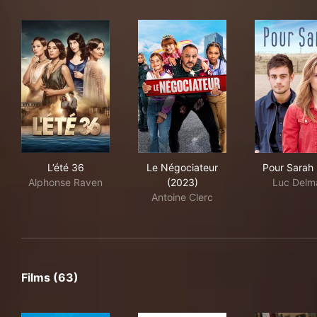
L’été 36
Le Négociateur (2023)
Pou
L’été 36
Le Négociateur
Pour Sarah 
Alphonse Raven
(2023)
Luc Delm
Antoine Clerc
Films (63)