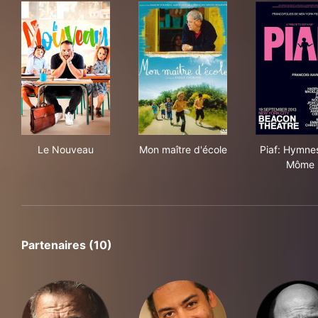
Le Nouveau
Mon maître d'école
Pia
Le Nouveau
Mon maître d'école
Piaf: Hymnes
Môme
Partenaires (10)