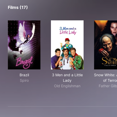
Films (17)
Brazil
3 Men and a Little Lady
Snow
Brazil
3 Men and a Little
Snow White: 
Spiro
Lady
of Terro
Old Englishman
Father Gilb