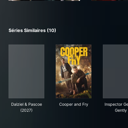
Séries Similaires (10)
Dalziel & Pascoe (2027)
Cooper and Fry
Ins
Dalziel & Pascoe
Cooper and Fry
Inspector G
(2027)
Gently