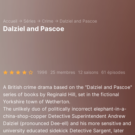
Accueil
→
Séries
→
Crime
→
Dalziel and Pascoe
Dalziel and Pascoe
1996
25 membres
12 saisons
61 épisodes
A British crime drama based on the "Dalziel and Pascoe"
series of books by Reginald Hill, set in the fictional
Yorkshire town of Wetherton.
The unlikely duo of politically incorrect elephant-in-a-
china-shop-copper Detective Superintendent Andrew
Dalziel (pronounced Dee-ell) and his more sensitive and
university educated sidekick Detective Sargent, later