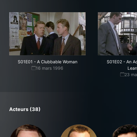
S01E01
-
A Clubbable Woman
S01E02
-
An A
16 mars 1996
Lear
23 ma
Acteurs (38)