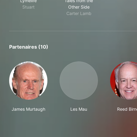
Lymelife
Tales from the
Stuart
Other Side
Carter Lamb
Partenaires (10)
James Murtaugh
Les Mau
Reed Birn