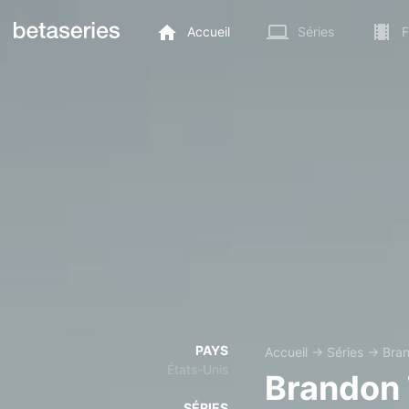
Accueil
Séries
F
PAYS
Accueil
→
Séries
→
Bra
États-Unis
Brandon
SÉRIES