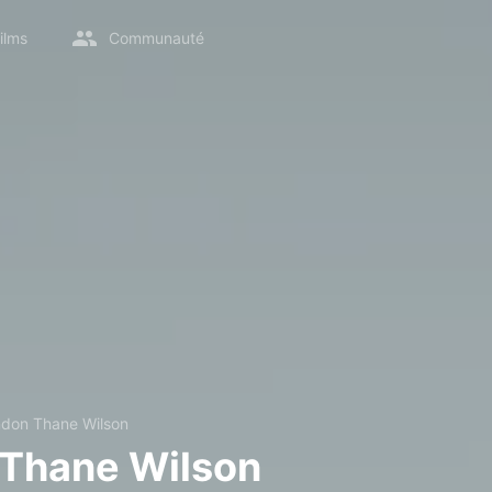
ilms
Communauté
ndon Thane Wilson
 Thane Wilson