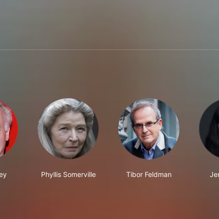
ey
Phyllis Somerville
Tibor Feldman
Je