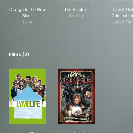
Orange Is the New Black
The Blacklist
Law 
Orange Is the New
The Blacklist
Law & Ord
Black
Bradley
Criminal In
Luke
Jacob Fen
Films (2)
Lymelife
Tales from the Other Side