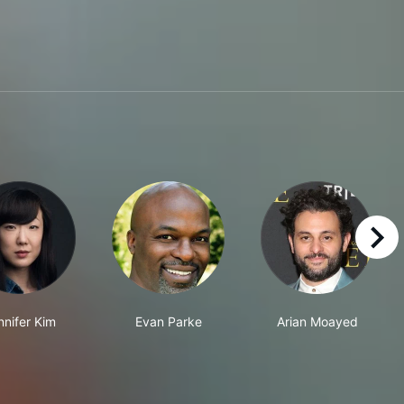
right
nnifer Kim
Evan Parke
Arian Moayed