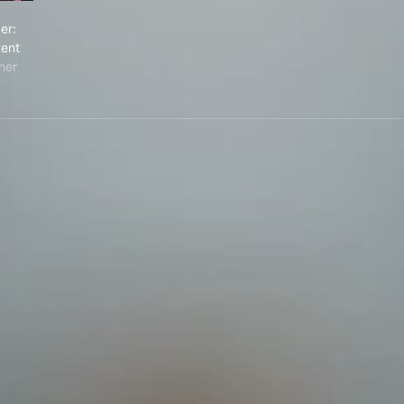
& Order: Criminal Intent
er:
tent
ner